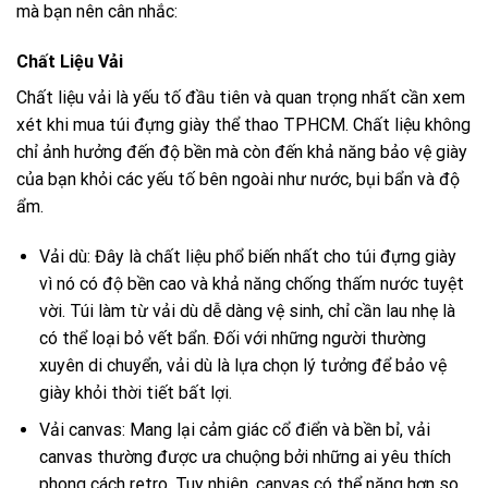
mà bạn nên cân nhắc:
Chất Liệu Vải
Chất liệu vải là yếu tố đầu tiên và quan trọng nhất cần xem
xét khi mua túi đựng giày thể thao TPHCM. Chất liệu không
chỉ ảnh hưởng đến độ bền mà còn đến khả năng bảo vệ giày
của bạn khỏi các yếu tố bên ngoài như nước, bụi bẩn và độ
ẩm.
Vải dù: Đây là chất liệu phổ biến nhất cho túi đựng giày
vì nó có độ bền cao và khả năng chống thấm nước tuyệt
vời. Túi làm từ vải dù dễ dàng vệ sinh, chỉ cần lau nhẹ là
có thể loại bỏ vết bẩn. Đối với những người thường
xuyên di chuyển, vải dù là lựa chọn lý tưởng để bảo vệ
giày khỏi thời tiết bất lợi.
Vải canvas: Mang lại cảm giác cổ điển và bền bỉ, vải
canvas thường được ưa chuộng bởi những ai yêu thích
phong cách retro. Tuy nhiên, canvas có thể nặng hơn so